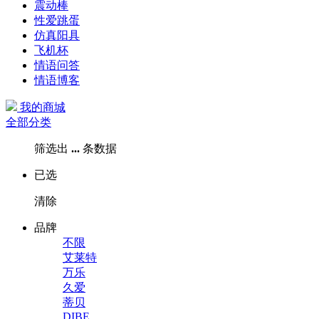
震动棒
性爱跳蛋
仿真阳具
飞机杯
情语问答
情语博客
我的商城
全部分类
筛选出
...
条数据
已选
清除
品牌
不限
艾莱特
万乐
久爱
蒂贝
DIBE